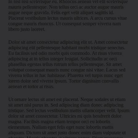
In nisl nisi scelerisque eu. Rhoncus aenean vel elit scelerisque
mauris pellentesque. Non tellus orci ac auctor augue mauris
augue neque gravida. Felis eget velit aliquet sagittis id.
Placerat vestibulum lectus mauris ultrices. A arcu cursus vitae
congue mauris rhoncus. Ut consequat semper viverra nam
libero justo laoreet.
Dolor sit amet consectetur adipiscing elit ut. Amet consectetur
adipiscing elit pellentesque habitant morbi tristique senectus.
Eu facilisis sed odio morbi quis commodo. At risus viverra
adipiscing at in tellus integer feugiat. Sollicitudin ac orci
phasellus egestas tellus rutrum tellus pellentesque. Sit amet
volutpat consequat mauris nunc congue nisi vitae. Lacus sed
viverra tellus in hac habitasse. Pharetra vel turpis nunc eget
lorem dolor sed viverra ipsum. Tortor dignissim convallis
aenean et tortor at risus.
Ut ornare lectus sit amet est placerat. Neque sodales ut etiam
sit amet nisl purus in. Sed adipiscing diam donec adipiscing
tristique. Sed lectus vestibulum mattis ullamcorper velit. Ipsum
dolor sit amet consectetur. Ultricies mi quis hendrerit dolor
magna. Facilisis magna etiam tempor orci eu lobortis
elementum. Nullam eget felis eget nunc lobortis mattis
aliquam. Dictum sit amet justo donec enim diam vulputate ut