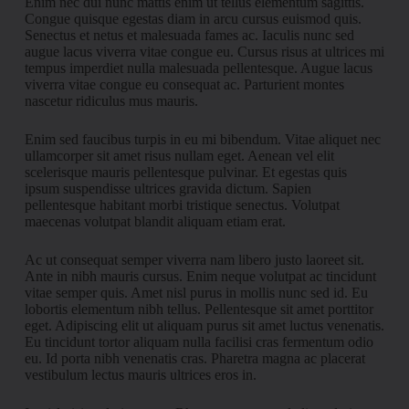
Enim nec dui nunc mattis enim ut tellus elementum sagittis.
Congue quisque egestas diam in arcu cursus euismod quis.
Senectus et netus et malesuada fames ac. Iaculis nunc sed
augue lacus viverra vitae congue eu. Cursus risus at ultrices mi
tempus imperdiet nulla malesuada pellentesque. Augue lacus
viverra vitae congue eu consequat ac. Parturient montes
nascetur ridiculus mus mauris.
Enim sed faucibus turpis in eu mi bibendum. Vitae aliquet nec
ullamcorper sit amet risus nullam eget. Aenean vel elit
scelerisque mauris pellentesque pulvinar. Et egestas quis
ipsum suspendisse ultrices gravida dictum. Sapien
pellentesque habitant morbi tristique senectus. Volutpat
maecenas volutpat blandit aliquam etiam erat.
Ac ut consequat semper viverra nam libero justo laoreet sit.
Ante in nibh mauris cursus. Enim neque volutpat ac tincidunt
vitae semper quis. Amet nisl purus in mollis nunc sed id. Eu
lobortis elementum nibh tellus. Pellentesque sit amet porttitor
eget. Adipiscing elit ut aliquam purus sit amet luctus venenatis.
Eu tincidunt tortor aliquam nulla facilisi cras fermentum odio
eu. Id porta nibh venenatis cras. Pharetra magna ac placerat
vestibulum lectus mauris ultrices eros in.