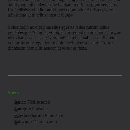
adipiscing elit pellentesque habitant morbi tristique senectus.
Eu facilisis sed odio morbi quis commodo. At risus viverra
adipiscing at in tellus integer feugiat.
Sollicitudin ac orci phasellus egestas tellus rutrum tellus
pellentesque. Sit amet volutpat consequat mauris nunc congue
nisi vitae. Lacus sed viverra tellus in hac habitasse. Pharetra
vel turpis nunc eget lorem dolor sed viverra ipsum. Tortor
dignissim convallis aenean et tortor at risus.
Specs
Amet:
Nisl suscipit
Congue:
Guisque
Egestas diam:
Onbin arcu
Guisque:
Diam in arcu