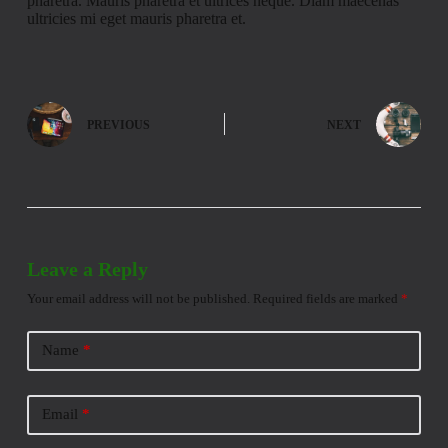
pharetra. Mauris pharetra et ultrices neque. Diam maecenas
ultricies mi eget mauris pharetra et.
PREVIOUS
NEXT
Leave a Reply
Your email address will not be published.
Required fields are marked
*
Name
*
Email
*