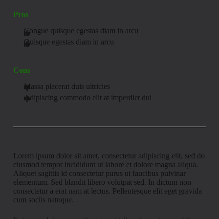
Pros
Congue quisque egestas diam in arcu
Quisque egestas diam in arcu
Cons
Massa placerat duis ultricies
Adipiscing commodo elit at imperdiet dui
Lorem ipsum dolor sit amet, consectetur adipiscing elit, sed do
eiusmod tempor incididunt ut labore et dolore magna aliqua.
Aliquet sagittis id consectetur purus ut faucibus pulvinar
elementum. Sed blandit libero volutpat sed. In dictum non
consectetur a erat nam at lectus. Pellentesque elit eget gravida
cum sociis natoque.